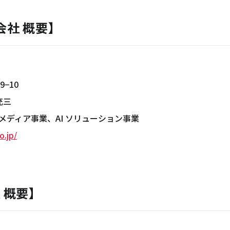
式会社 概要】
−10
充三
メディア事業、AI ソリューション事業
o.jp/
社 概要】