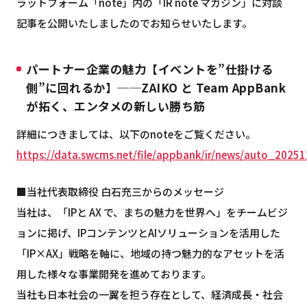
ラットフォーム「note」内の「IR note マガジン」に対談
記事を公開いたしましたのでお知らせいたします。
パートナー企業の魅力【イベントを”仕掛ける
側”に回れるか】──ZAIKO と Team AppBank
が拓く、エンタメの新しい勝ち筋
詳細につきましては、以下のnoteをご覧ください。
https://data.swcms.net/file/appbank/ir/news/auto_2025
■当社代表取締役 白石充三からのメッセージ
当社は、「IPと AX で、まちの魅力を世界へ」をチームビジ
ョンに掲げ、IPコンテンツとAIソリューションを活用した
「IP×AX」戦略を軸に、地域の持つ魅力的なアセットを活
用した様々な事業開発を進めております。
当社も日本社会の一翼を担う存在として、経済成長・社会