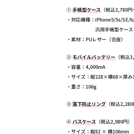
①
手帳型ケース
（税込3,780円
・対応機種：iPhone5/5s/SE/6/6 Pl
汎用手帳型ケース Sサイズ
・素材：PUレザー（合皮）
②
モバイルバッテリー
（税込3,
・容量：4,000mA
・サイズ：縦228×横68×厚み1
・重さ：106g
③
落下防止リング
（税込2,28
④
パスケース
（税込2,980円）
・サイズ：縦82 × 横106mm